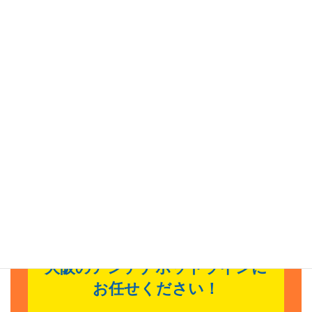
條畷市、寝屋川市、枚方市、交野市、
藤井寺市
、
羽曳野市
、
富田林市
大阪で新たにアンテナを設置しようとお考えの方、
テレビが映らない・アンテナの不具合でお困りの方、
修理・交換をご検討中の方は、今すぐご相談ください。
最短当日対応可能！
アンテナのトラブル修理・設置
工事なら
大阪のアンテナホットラインに
お任せください！