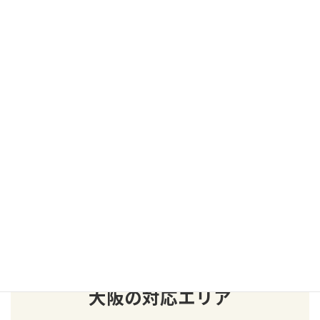
現地の状況を確認しながら、
屋根上設置・壁面設置・デザインアンテナなど
最適な工事方法をご提案いたします。
状況確認だけでもOK。
アンテナ工事は、症状や建物によって必要な対応が異なります。
「これって工事が必要？」という段階でもご相談ください。
お問い合わせ
大阪の対応エリア