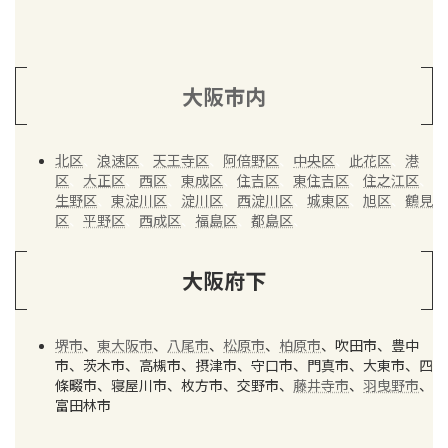
大阪市内
北区
、
浪速区
、
天王寺区
、
阿倍野区
、
中央区
、
此花区
、
港
区
、
大正区
、
西区
、
東成区
、
住吉区
、
東住吉区
、
住之江区
、
生野区
、
東淀川区
、
淀川区
、
西淀川区
、
城東区
、
旭区
、
鶴見
区
、
平野区
、
西成区
、
福島区
、
都島区
、
大阪府下
堺市
、
東大阪市
、
八尾市
、
松原市
、
柏原市
、吹田市、豊中
市、茨木市、高槻市、摂津市、守口市、門真市、大東市、四
條畷市、寝屋川市、枚方市、交野市、
藤井寺市
、
羽曳野市
、
富田林市