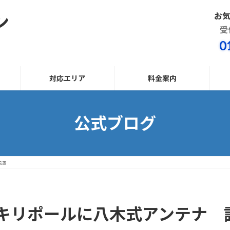
お
ン
受
0
対応エリア
料金案内
公式ブログ
設置
キリポールに八木式アンテナ 