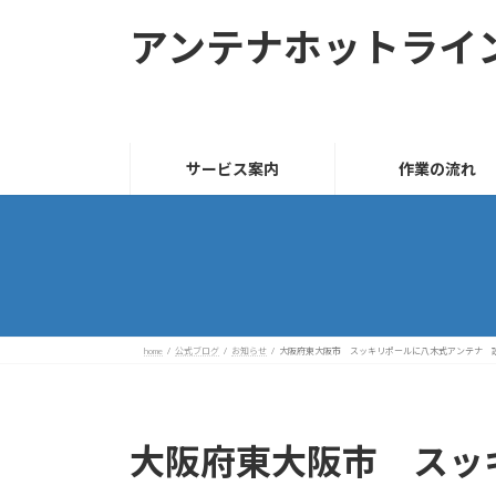
コ
ナ
アンテナホットライ
ン
ビ
テ
ゲ
ン
ー
ツ
シ
へ
ョ
サービス案内
作業の流れ
ス
ン
キ
に
ッ
移
プ
動
home
公式ブログ
お知らせ
大阪府東大阪市 スッキリポールに八木式アンテナ 
大阪府東大阪市 スッ