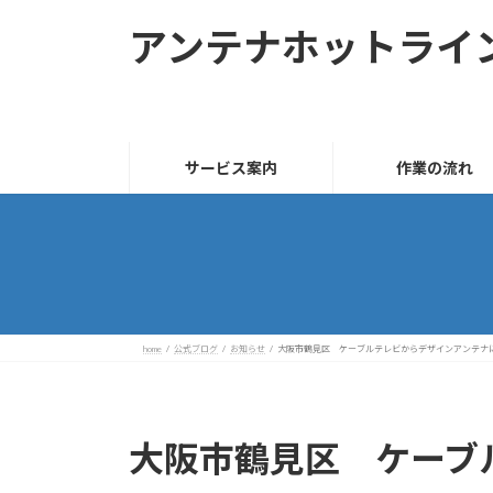
コ
ナ
アンテナホットライ
ン
ビ
テ
ゲ
ン
ー
ツ
シ
へ
ョ
サービス案内
作業の流れ
ス
ン
キ
に
ッ
移
プ
動
home
公式ブログ
お知らせ
大阪市鶴見区 ケーブルテレビからデザインアンテナ
大阪市鶴見区 ケーブ